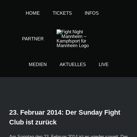
Zum
HOME
TICKETS
INFOS
Inhalt
springen
PARTNER
MEDIEN
AKTUELLES
LIVE
23. Februar 2014: Der Sunday Fight
Club ist zurück
Am Sonntag den 23. Februar 2014 ist es wieder soweit. Der