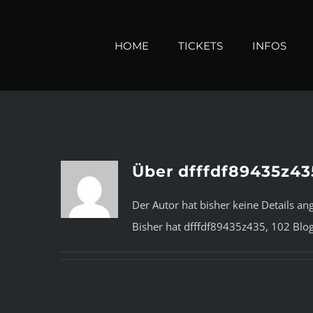
Zum
Inhalt
HOME
TICKETS
INFOS
springen
Über
dfffdf89435z43
Der Autor hat bisher keine Details an
Bisher hat dfffdf89435z435, 102 Blog