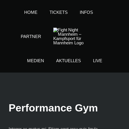
Zum
HOME
TICKETS
INFOS
Inhalt
springen
PARTNER
MEDIEN
AKTUELLES
LIVE
Performance Gym
Integer ac metus mi. Etiam eget arcu quis ligula